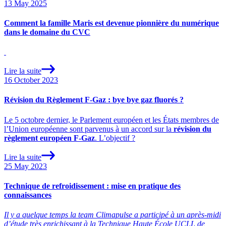
13 May 2025
Comment la famille Maris est devenue pionnière du numérique
dans le domaine du CVC
Lire la suite
16 October 2023
Révision du Règlement F-Gaz : bye bye gaz fluorés ?
Le 5 octobre dernier, le Parlement européen et les États membres de
l’Union européenne sont parvenus à un accord sur la
révision du
règlement européen F-Gaz
. L’objectif ?
Lire la suite
25 May 2023
Technique de refroidissement : mise en pratique des
connaissances
Il y a quelque temps la team Climapulse a participé à un après-midi
d’étude très enrichissant à la Technique Haute École UCLL de